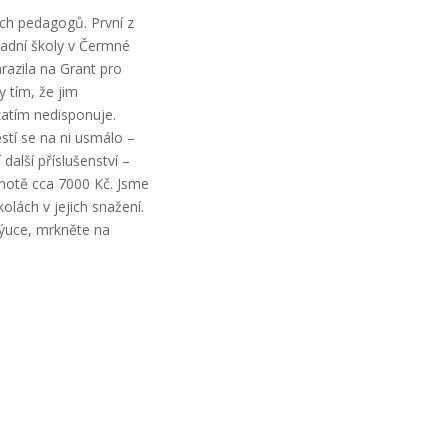
ých pedagogů. První z
ladní školy v Čermné
arazila na Grant pro
 tím, že jim
zatím nedisponuje.
stí se na ni usmálo –
 další příslušenství –
dnotě cca 7000 Kč. Jsme
olách v jejich snažení.
výuce, mrkněte na