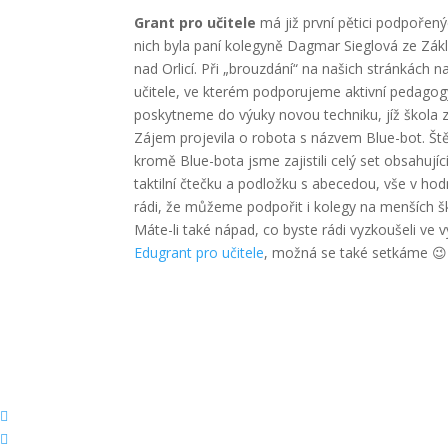
Grant pro učitele
má již první pětici podpořen
nich byla paní kolegyně Dagmar Sieglová ze Zák
nad Orlicí. Při „brouzdání“ na našich stránkách n
učitele, ve kterém podporujeme aktivní pedagogy
poskytneme do výuky novou techniku, jíž škola 
Zájem projevila o robota s názvem Blue-bot. Ště
kromě Blue-bota jsme zajistili celý set obsahující
taktilní čtečku a podložku s abecedou, vše v ho
rádi, že můžeme podpořit i kolegy na menších šk
Máte-li také nápad, co byste rádi vyzkoušeli ve 
Edugrant pro učitele
, možná se také setkáme 😉

