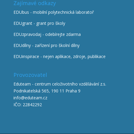
Zajímavé odkazy
EDUbus - mobilní polytechnická laboratoř
EDUgrant - grant pro školy
EDUzpravodaj - odebírejte zdarma
EDUdílny - zařízení pro školní dílny
EDUinspirace - nejen aplikace, zdroje, publikace
Provozovatel
Eduteam - centrum celoživotního vzdělávání z.s.
Podnikatelská 565, 190 11 Praha 9
info@eduteam.cz
IČO: 22842292