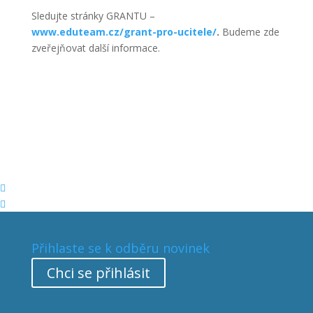
Sledujte stránky GRANTU –
www.eduteam.cz/grant-pro-ucitele/
.
Budeme zde
zveřejňovat další informace.


Přihlaste se k odběru novinek
Chci se přihlásit