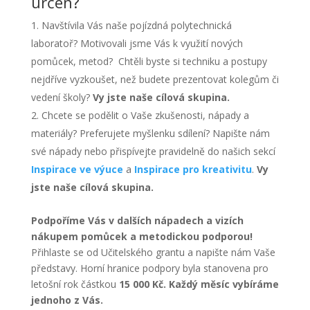
určen?
Navštívila Vás naše pojízdná polytechnická
laboratoř? Motivovali jsme Vás k využití nových
pomůcek, metod? Chtěli byste si techniku a postupy
nejdříve vyzkoušet, než budete prezentovat kolegům či
vedení školy?
Vy jste naše cílová skupina.
Chcete se podělit o Vaše zkušenosti, nápady a
materiály? Preferujete myšlenku sdílení? Napište nám
své nápady nebo přispívejte pravidelně do našich sekcí
Inspirace ve výuce
a
Inspirace pro kreativitu
.
Vy
jste naše cílová skupina.
Podpoříme Vás v dalších nápadech a vizích
nákupem pomůcek a metodickou podporou!
Přihlaste se od Učitelského grantu a napište nám Vaše
představy. Horní hranice podpory byla stanovena pro
letošní rok částkou
15 000 Kč. Každý měsíc vybíráme
jednoho z Vás.