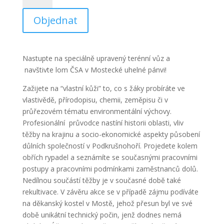
quantity
Objednat
Nastupte na speciálně upravený terénní vůz a
navštivte lom ČSA
v Mostecké uhelné pánvi!
Zažijete na “vlastní kůži” to, co s žáky probíráte ve
vlastivědě, přírodopisu, chemii, zeměpisu či v
průřezovém tématu environmentální výchovy.
Profesionální průvodce nastíní historii oblasti, vliv
těžby na krajinu a socio-ekonomické aspekty působení
důlních společností v Podkrušnohoří. Projedete kolem
obřích rypadel a seznámíte se současnými pracovními
postupy a pracovními podmínkami zaměstnanců dolů.
Nedílnou součástí těžby je v současné době také
rekultivace. V závěru akce se v případě zájmu podíváte
na děkanský kostel v Mostě, jehož přesun byl ve své
době unikátní technický počin, jenž dodnes nemá