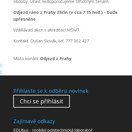
obdoby.
Účast nedoporučujeme těhotným ženám.
Odjezd ráno z Prahy Zličín (v cca 7:15 hod.) - bude
upřesněno
Vzdělávací akce s akreditací MŠMT.
Kontakt: Dušan Slovák, tel: 777 002 427
Místo konání:
Odjezd z Prahy


Přihlaste se k odběru novinek
Chci se přihlásit
Zajímavé odkazy
EDUbus - mobilní polytechnická laboratoř