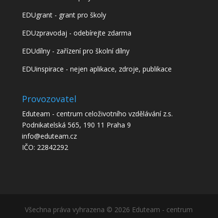
EDUgrant - grant pro školy
EDUzpravodaj - odebírejte zdarma
EDUdílny - zařízení pro školní dílny
EDUinspirace - nejen aplikace, zdroje, publikace
Provozovatel
Eduteam - centrum celoživotního vzdělávání z.s.
Podnikatelská 565, 190 11 Praha 9
info@eduteam.cz
IČO: 22842292
Všechna práva vyhrazena © 2026 Eduteam - centrum