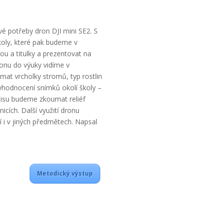
vé potřeby dron DJI mini SE2. S
oly, které pak budeme v
u a titulky a prezentovat na
ronu do výuky vidíme v
at vrcholky stromů, typ rostlin
 vyhodnocení snímků okolí školy –
pisu budeme zkoumat reliéf
nicích. Další využití dronu
 i v jiných předmětech. Napsal
Metodický výstup