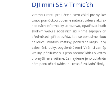
DJI mini SE v Trmicích
V rámci Grantu pro učitele jsem získal pro výuko
touto pomůckou budeme natáčet videa z akcí šk
hodinách informatiky upravovat, opatřovat hudbo
školním webu a sociálních sítí. Přímé zapojení d
předmětech přírodověda, kde se pokusíme zkoum
na louce, invazivní rostliny, pohled na krajinu a
zalesnění, louky, obydlené území. V rámci země
krajiny, přiblížíme si s jeho pomocí látku o vrstev
promýšlíme a věříme, že najdeme jeho uplatnění
nám panu učitel Kádek z Trmické základní školy.