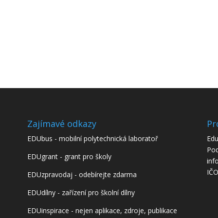
Zajímavé odkazy
Pr
EDUbus - mobilní polytechnická laboratoř
Edu
Pod
EDUgrant - grant pro školy
inf
IČO
EDUzpravodaj - odebírejte zdarma
EDUdílny - zařízení pro školní dílny
EDUinspirace - nejen aplikace, zdroje, publikace