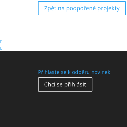
Zpět na podpořené projekty


Přihlaste se k odběru novinek
Chci se přihlásit