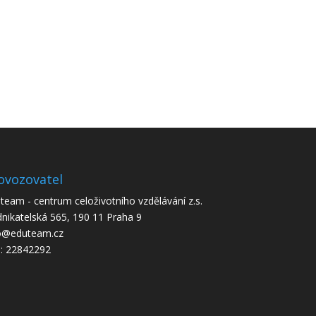
ovozovatel
team - centrum celoživotního vzdělávání z.s.
nikatelská 565, 190 11 Praha 9
o@eduteam.cz
: 22842292