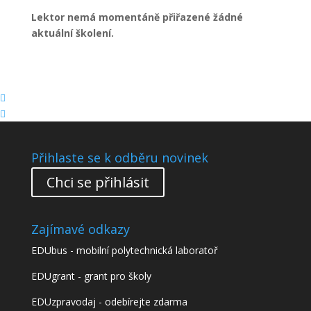
Lektor nemá momentáně přiřazené žádné
aktuální školení.


Přihlaste se k odběru novinek
Chci se přihlásit
Zajímavé odkazy
EDUbus - mobilní polytechnická laboratoř
EDUgrant - grant pro školy
EDUzpravodaj - odebírejte zdarma