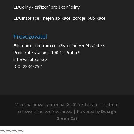
EDUdílny - zařízení pro školní dílny
EDUinspirace - nejen aplikace, zdroje, publikace
Provozovatel
Eduteam - centrum celoživotního vzdělávání z.s.
Podnikatelská 565, 190 11 Praha 9
info@eduteam.cz
IČO: 22842292
Všechna práva vyhrazena © 2026 Eduteam - centrum
celoživotního vzdělávání z.s. | Powered by
Design
Green Cat