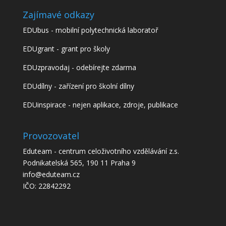
Zajímavé odkazy
EDUbus - mobilní polytechnická laboratoř
EDUgrant - grant pro školy
EDUzpravodaj - odebírejte zdarma
EDUdílny - zařízení pro školní dílny
EDUinspirace - nejen aplikace, zdroje, publikace
Provozovatel
Eduteam - centrum celoživotního vzdělávání z.s.
Podnikatelská 565, 190 11 Praha 9
info@eduteam.cz
IČO: 22842292