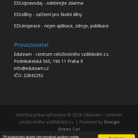
EDUzpravodaj - odebírejte zdarma
EDUdílny - zařízení pro školní dílny
EDUinspirace - nejen aplikace, zdroje, publikace
Provozovatel
Eduteam - centrum celoživotního vzdělávání z.s.
Podnikatelská 565, 190 11 Praha 9
info@eduteam.cz
IČO: 22842292
Všechna práva vyhrazena © 2026 Eduteam - centrum
celoživotního vzdělávání z.s. | Powered by
Design
Green Cat
Při poskytování služeb nám pomáhají soubory cookie.