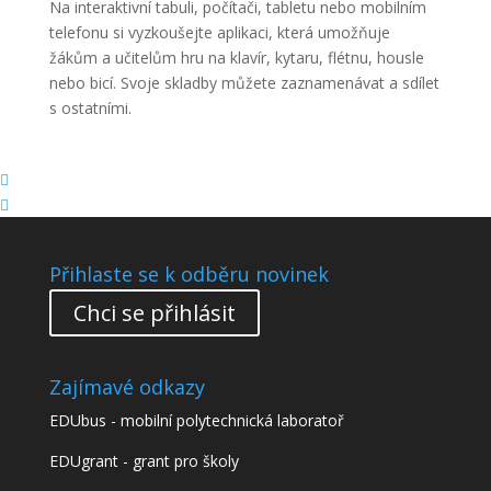
Na interaktivní tabuli, počítači, tabletu nebo mobilním
telefonu si vyzkoušejte aplikaci, která umožňuje
žákům a učitelům hru na klavír, kytaru, flétnu, housle
nebo bicí. Svoje skladby můžete zaznamenávat a sdílet
s ostatními.


Přihlaste se k odběru novinek
Chci se přihlásit
Zajímavé odkazy
EDUbus - mobilní polytechnická laboratoř
EDUgrant - grant pro školy