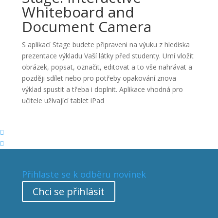
Whiteboard and
Document Camera
S aplikací Stage budete připraveni na výuku z hlediska
prezentace výkladu Vaší látky před studenty. Umí vložit
obrázek, popsat, označit, editovat a to vše nahrávat a
později sdílet nebo pro potřeby opakování znova
výklad spustit a třeba i doplnit. Aplikace vhodná pro
učitele užívající tablet iPad


Přihlaste se k odběru novinek
Chci se přihlásit