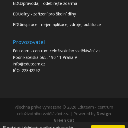
EDUzpravodaj - odebírejte zdarma
EDUdílny - zařízení pro školní dílny
EDUinspirace - nejen aplikace, zdroje, publikace
Provozovatel
Eduteam - centrum celoživotního vzdělávání z.s.
Podnikatelská 565, 190 11 Praha 9
info@eduteam.cz
IČO: 22842292
Všechna práva vyhrazena © 2026 Eduteam - centrum
celoživotního vzdělávání z.s. | Powered by
Design
Green Cat
Při poskytování služeb nám pomáhají soubory cookie.