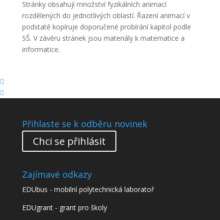
Stránky obsahují množství fyzikálních animací
rozdělených do jednotlivých oblastí. Řazení animací v
podstatě kopíruje doporučené probírání kapitol podle
SŠ. V závěru stránek jsou materiály k matematice a
informatice.


Přihlaste se k odběru novinek
Chci se přihlásit
Zajímavé odkazy
EDUbus - mobilní polytechnická laboratoř
EDUgrant - grant pro školy