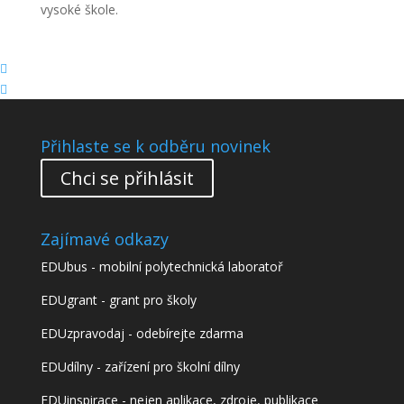
vysoké škole.


Přihlaste se k odběru novinek
Chci se přihlásit
Zajímavé odkazy
EDUbus - mobilní polytechnická laboratoř
EDUgrant - grant pro školy
EDUzpravodaj - odebírejte zdarma
EDUdílny - zařízení pro školní dílny
EDUinspirace - nejen aplikace, zdroje, publikace