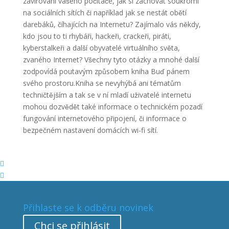
zavirování vašeho počítače, jak si zachovat soukromí
na sociálních sítích či například jak se nestát obětí
darebáků, číhajících na Internetu? Zajímalo vás někdy,
kdo jsou to ti rhybáři, hackeři, crackeři, piráti,
kyberstalkeři a další obyvatelé virtuálního světa,
zvaného Internet? Všechny tyto otázky a mnohé další
zodpovídá poutavým způsobem kniha Buď pánem
svého prostoru.Kniha se nevyhýbá ani tématům
techničtějším a tak se v ní mladí uživatelé internetu
mohou dozvědět také informace o technickém pozadí
fungování internetového připojení, či informace o
bezpečném nastavení domácích wi-fi sítí.


Přihlaste se k odběru novinek
Chci se přihlásit