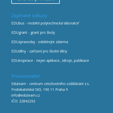
Zajímavé odkazy
EDUbus - mobilní polytechnická laboratoř
EDUgrant - grant pro školy
EDUzpravodaj - odebírejte zdarma
EDUdílny - zařízení pro školní dílny
EDUinspirace - nejen aplikace, zdroje, publikace
Provozovatel
Eduteam - centrum celoživotního vzdělávání z.s.
Podnikatelská 565, 190 11 Praha 9
info@eduteam.cz
IČO: 22842292