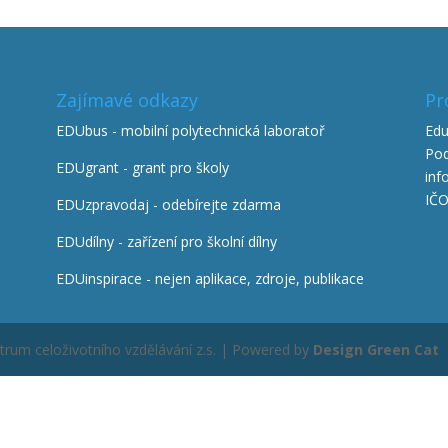
Zajímavé odkazy
Pr
EDUbus - mobilní polytechnická laboratoř
Edu
Pod
EDUgrant - grant pro školy
inf
IČO
EDUzpravodaj - odebírejte zdarma
EDUdílny - zařízení pro školní dílny
EDUinspirace - nejen aplikace, zdroje, publikace
rum celoživotního vzdělávání z.s. | Powered by
Design Green Cat