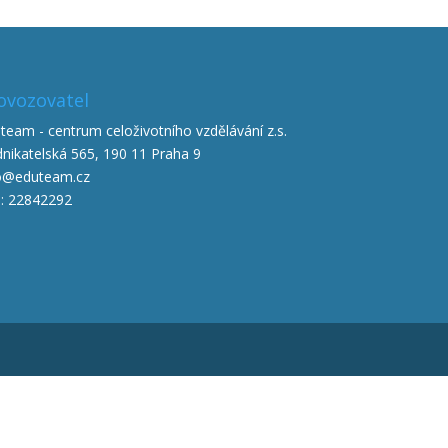
ovozovatel
team - centrum celoživotního vzdělávání z.s.
nikatelská 565, 190 11 Praha 9
o@eduteam.cz
: 22842292