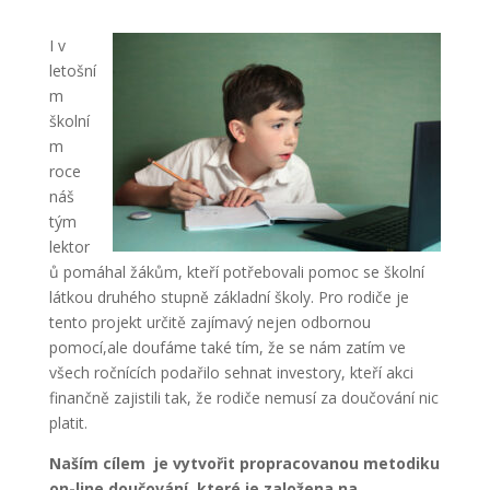
I v
letošní
m
školní
m
roce
náš
tým
lektor
ů pomáhal žákům, kteří potřebovali pomoc se školní
látkou druhého stupně základní školy. Pro rodiče je
tento projekt určitě zajímavý nejen odbornou
pomocí,ale doufáme také tím, že se nám zatím ve
všech ročnících podařilo sehnat investory, kteří akci
finančně zajistili tak, že rodiče nemusí za doučování nic
platit.
Naším cílem je vytvořit propracovanou metodiku
on-line doučování, které je založena na