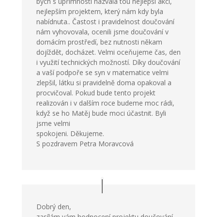
bych s upřímností nazvala tou nejlepší akcí,
nejlepším projektem, který nám kdy byla
nabídnuta.. Častost i pravidelnost doučování
nám vyhovovala, ocenili jsme doučování v
domácím prostředí, bez nutnosti někam
dojíždět, docházet. Velmi oceňujeme čas, den
i využití technických možností. Díky doučování
a vaší podpoře se syn v matematice velmi
zlepšil, látku si pravidelně doma opakoval a
procvičoval. Pokud bude tento projekt
realizován i v dalším roce budeme moc rádi,
když se ho Matěj bude moci účastnit. Byli
jsme velmi
spokojeni. Děkujeme.
S pozdravem Petra Moravcová
Dobrý den,
zasílám vám hodnocení projektu doučování