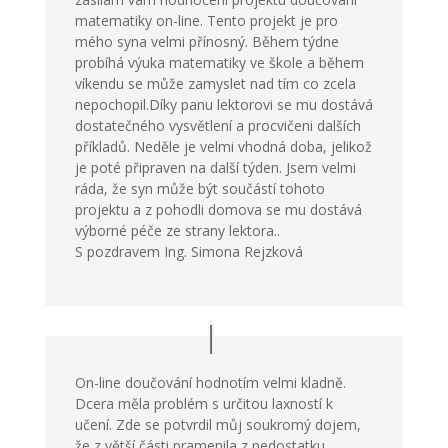
matematiky on-line. Tento projekt je pro
mého syna velmi přínosný. Během týdne
probíhá výuka matematiky ve škole a během
víkendu se může zamyslet nad tím co zcela
nepochopil.Díky panu lektorovi se mu dostává
dostatečného vysvětlení a procvičeni dalších
příkladů. Neděle je velmi vhodná doba, jelikož
je poté připraven na další týden. Jsem velmi
ráda, že syn může být součástí tohoto
projektu a z pohodli domova se mu dostává
výborné péče ze strany lektora..
S pozdravem Ing. Simona Rejzková
On-line doučování hodnotím velmi kladně.
Dcera měla problém s určitou laxností k
učení. Zde se potvrdil můj soukromý dojem,
že z větší části pramenila z nedostatku