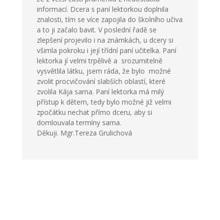
informací. Dcera s paní lektorkou doplnila
znalosti, tím se více zapojila do školního učiva
a to ji začalo bavit. V poslední řadě se
zlepšení projevilo i na známkách, u dcery si
všimla pokroku i její třídní paní učitelka. Paní
lektorka jí velmi trpělivě a srozumitelně
vysvětlila látku, jsem ráda, že bylo možné
zvolit procvičování slabších oblastí, které
zvolila Kája sama. Paní lektorka má milý
přístup k dětem, tedy bylo možné již velmi
zpočátku nechat přímo dceru, aby si
domlouvala termíny sama.
Děkuji. Mgr.Tereza Grulichová