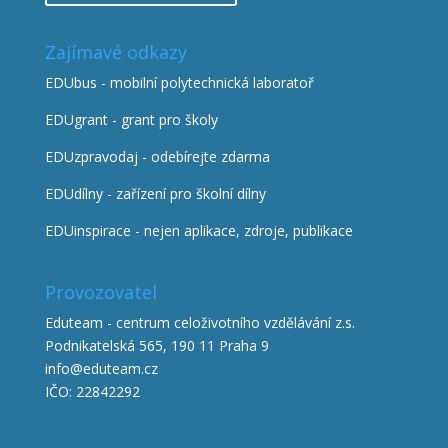
Zajímavé odkazy
EDUbus - mobilní polytechnická laboratoř
EDUgrant - grant pro školy
EDUzpravodaj - odebírejte zdarma
EDUdílny - zařízení pro školní dílny
EDUinspirace - nejen aplikace, zdroje, publikace
Provozovatel
Eduteam - centrum celoživotního vzdělávání z.s.
Podnikatelská 565, 190 11 Praha 9
info@eduteam.cz
IČO: 22842292