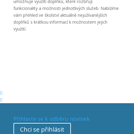
umožňuje využití doplňků, které rozšiřují
funkcionality a možnosti jednotlivých služeb. Nabízíme
vám přehled ve školství aktuálně nejužívanějších
doplňků s krátkou informací k možnostem jejich
využití.


Přihlaste se k odběru novinek
Chci se přihlásit