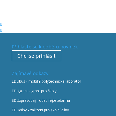


Přihlaste se k odběru novinek
Chci se přihlásit
Zajímavé odkazy
EDUbus - mobilní polytechnická laboratoř
EDUgrant - grant pro školy
EDUzpravodaj - odebírejte zdarma
EDUdílny - zařízení pro školní dílny