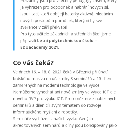
Prázdniny jsou pro všechny pedagogy časem, který
je vyhrazen pro odpočinek a nabrání nových sil.
Jsou i tací, kteří dobíjejí baterky aktivně, hledáním
nových postupů a pomůcek, kterými by své
svěřence v září překvapili.
Pro tyto učitele základních a středních škol jsme
připravili
Letní polytechnickou školu –
EDUacademy 2021
.
Co vás čeká?
Ve dnech 16. – 18. 8. 2021 čeká v Březnici při úpatí
brdského masívu na účastníky 8 seminářů a 15 dílen
zaměřených na moderní technologie ve výuce.
Nemůžeme vynechat ani nové změny ve výuce ICT dle
nového RVP pro výuku ICT. Proto některé z nabízených
seminářů a dílen cílí svým tématem do rozvoje
informatického myšlení a robotiky.
Semináře vycházejí z našich vyzkoušených
akreditovaných seminářů a dílny jsou koncipovány jako