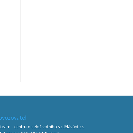
ovozovatel
team - centrum celoživotního vzdělávání z.s.