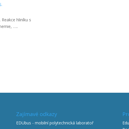
S.
 Reakce hliníku s
hemie, …..
Zajímavé odkazy
Pr
EDUbus - mobilní polytechnická laboratoř
Edu