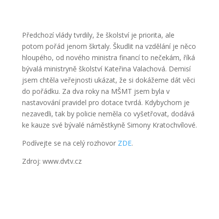
Předchozí vlády tvrdily, že školství je priorita, ale
potom pořád jenom škrtaly. Škudlit na vzdělání je něco
hloupého, od nového ministra financí to nečekám, říká
bývalá ministryně školství Kateřina Valachová. Demisí
jsem chtěla veřejnosti ukázat, že si dokážeme dát věci
do pořádku. Za dva roky na MŠMT jsem byla v
nastavování pravidel pro dotace tvrdá. Kdybychom je
nezavedli, tak by policie neměla co vyšetřovat, dodává
ke kauze své bývalé náměstkyně Simony Kratochvílové.
Podívejte se na celý rozhovor
ZDE
.
Zdroj: www.dvtv.cz